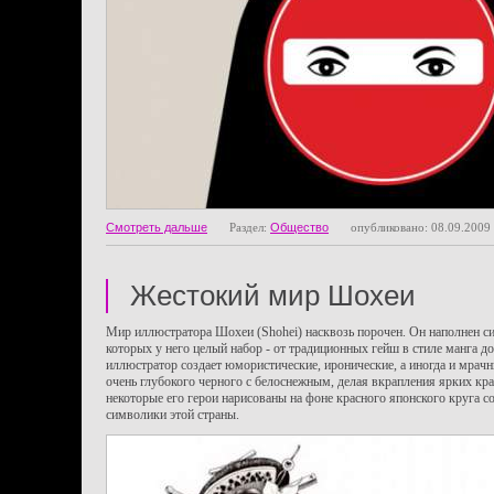
Смотреть дальше
Раздел:
Общество
опубликовано: 08.09.2009
Жестокий мир Шохеи
Мир иллюстратора Шохеи (Shohei) насквозь порочен. Он наполнен 
которых у него целый набор - от традиционных гейш в стиле манга до
иллюстратор создает юмористические, иронические, а иногда и мрачн
очень глубокого черного с белоснежным, делая вкрапления ярких кр
некоторые его герои нарисованы на фоне красного японского круга со
символики этой страны.