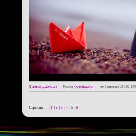
Смотреть дальше
Раздел:
Фотография
опубликовано: 24.08.20
Страницы:
|
1
|
2
|
3
|
4
|
5
|
6