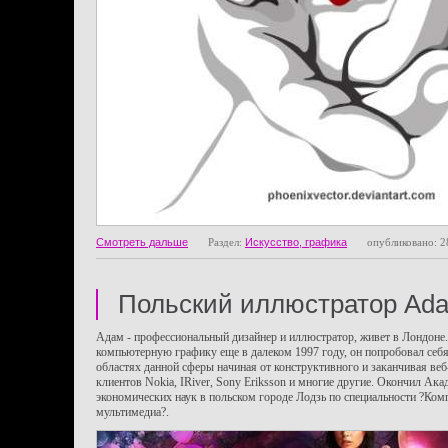
Смотреть дальше
Раздел:
Искусство, графика
опубликовано: 2
Польский иллюстратор Ada
Адам - профессиональный дизайнер и иллюстратор, живет в Лондоне.
компьютерную графику еще в далеком 1997 году, он попробовал себя
областях данной сферы начиная от конструктивного и заканчивая веб
клиентов Nokia, IRiver, Sony Eriksson и многие другие. Окончил Ак
экономических наук в польском городе Лодзь по специальности ?Ком
мультимедиа?.