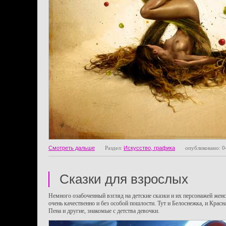
Смотреть дальше
Раздел:
Искусство, графика
опубликовано: 0
Сказки для взрослых
Немного озабоченный взгляд на детские сказки и их персонажей жен
очень качественно и без особой пошлости. Тут и Белоснежка, и Красн
Пена и другие, знакомые с детства девочки.