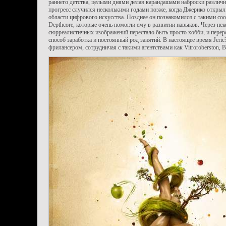
раннего детства, целыми днями делая карандашами наброски различ
прогресс случился несколькими годами позже, когда Джерико открыл 
области цифрового искусства. Позднее он познакомился с такими соо
Depthcore, которые очень помогли ему в развитии навыков. Через не
сюрреалистичных изображений перестало быть просто хобби, и перер
способ заработка и постоянный род занятий. В настоящее время Jeric
фрилансером, сотрудничая с такими агентствами как Vitroroberston, 