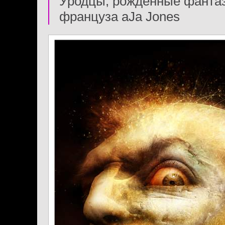
Уродцы, рожденные фанта
француза aJa Jones