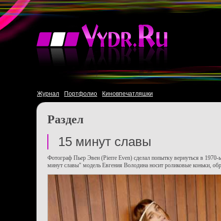
Журнал
Портфолио
Киновпечатляшки
Раздел
15 минут славы
Фотограф Пьер Эвен (Pierre Even) сделал попытку вернуться в 1970-ы
минут славы" модель Евгения Володина носит роликовые коньки, обр