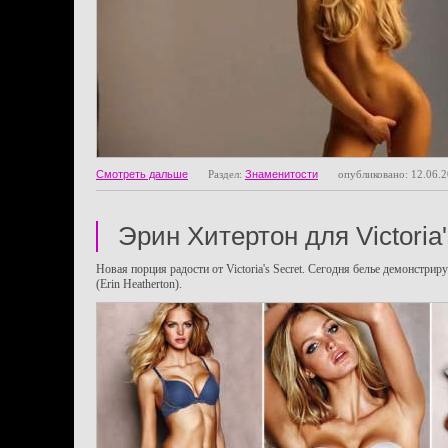
Смотреть дальше
Раздел:
Знаменитости
опубликовано: 12.06.
Эрин Хитертон для Victoria'
Новая порция радости от Victoria's Secret. Сегодня белье демонстри
(Erin Heatherton).