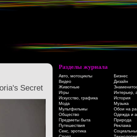
Разделы журнала
Авто, мотоциклы
Бизнес
Видео
Дизайн
ria's Secret
Животные
Знаменито
Игры
Интерьер, 
Искусство, графика
История
Мода
Музыка
Мультфильмы
Обои на ра
Общество
Одежда и а
Предметы быта
Природа
Путешествия
Реклама
Секс, эротика
Социальны
Спорт
Технологии