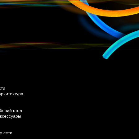
сти
архитектура
бочий стол
ксессуары
е сети