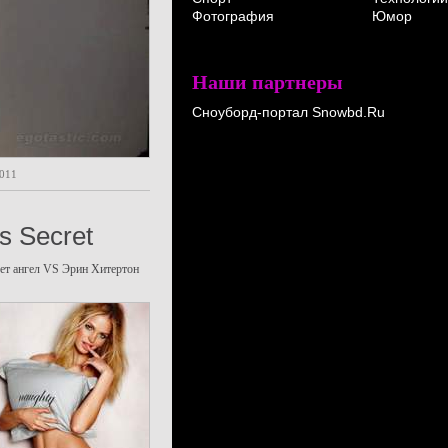
Фотография
Юмор
Наши партнеры
Сноуборд-портал Snowbd.Ru
2011
s Secret
рует ангел VS Эрин Хитертон