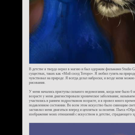
В детстве я твердо верил в магию и был одержим фильмами Studio Gh
существах, таких как «Мой сосед Тоторо». Я любил гулять на природ
чувствовал на природе. Я всегда делал наброски, и везде меня можн
рисования.
У меня начались приступы сильного недомогания, когда мне было 6 ил
возрасте у меня диагностировали хроническое заболевание, называе
участились в раннем подростковом возрасте, и я провел много време
подавленном состоянии. Во всем этом искусство было сияющим свет
заставлял меня двигаться вперед и цепляться за позитив. Пьеса «Обра
изображение моих отношений с искусством в детстве, страдающего 