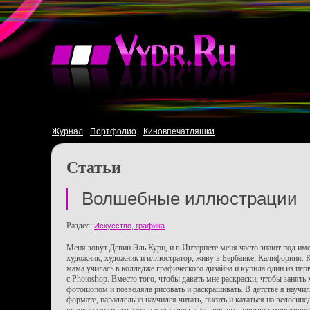
Журнал
Портфолио
Киновпечатляшки
Статьи
Волшебные иллюстрации
Раздел:
Искусство, графика
Меня зовут Девин Эль Курц, и в Интернете меня часто знают под име
художник, художник и иллюстратор, живу в Бербанке, Калифорния. 
мама училась в колледже графического дизайна и купила один из пе
с Photoshop. Вместо того, чтобы давать мне раскраски, чтобы занять 
фотошопом и позволяла рисовать и раскрашивать. В детстве я научи
формате, параллельно научился читать, писать и кататься на велосип