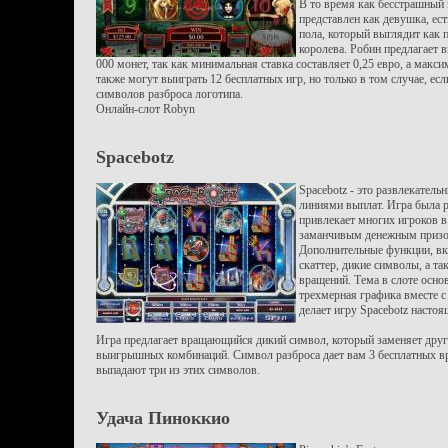
В то время как бесстрашный
представлен как девушка, ес
пола, который выглядит как 
королева. Робин предлагает 
000 монет, так как минимальная ставка составляет 0,25 евро, а макси
также могут выиграть 12 бесплатных игр, но только в том случае, есл
символов разброса логотипа.
Онлайн-слот Robyn
Spacebotz
Spacebotz - это развлекатель
линиями выплат. Игра была р
привлекает многих игроков 
заманчивым денежным призом
Дополнительные функции, вкл
скаттер, дикие символы, а т
вращений. Тема в слоте основ
трехмерная графика вместе 
делает игру Spacebotz насто
Игра предлагает вращающийся дикий символ, который заменяет друг
выигрышных комбинаций. Символ разброса дает вам 3 бесплатных вр
выпадают три из этих символов.
Удача Пиноккио