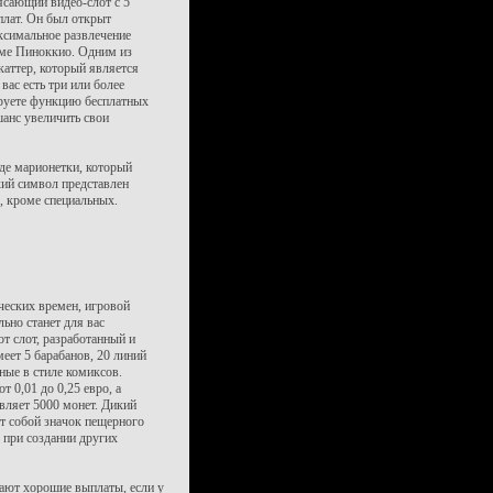
рясающий видео-слот с 5
плат. Он был открыт
ксимальное развлечение
ме Пиноккио. Одним из
аттер, который является
вас есть три или более
ируете функцию бесплатных
шанс увеличить свои
де марионетки, который
кий символ представлен
 кроме специальных.
ческих времен, игровой
ьно станет для вас
т слот, разработанный и
еет 5 барабанов, 20 линий
ные в стиле комиксов.
 0,01 до 0,25 евро, а
вляет 5000 монет. Дикий
т собой значок пещерного
ы при создании других
ают хорошие выплаты, если у