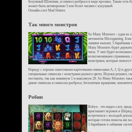
Безумный Шляпник, и символ разброса в виде кролика. Также есть б
может быть активирован 3 или более часами с кукушкой.
Онлайн-слот Mad Hatters
Так много монстров
So Many Monsters - одна из 
автоматов Microgaming. Благ
линиям выплат, 5 барабанам
Many Monsters будет держать
часы. У них будет возможнос
всевозможными странными, 
монстрами, которые помогут
Наряду с хорошо известными карточными символами A, J, Q и другим
специальные символы с монстрами разного цвета. Игроки решают, ск
поставить, так как минимум 1 и максимум 20. So Many Monsters такж
дикие символы и символы разброса, бесплатные вращения, множител
Робин
Robyn - это видео-слот, пре
приглашает игроков в Шервуд
встретиться с молодой девуш
которая готова помочь им по
5 барабанов и забавная систе