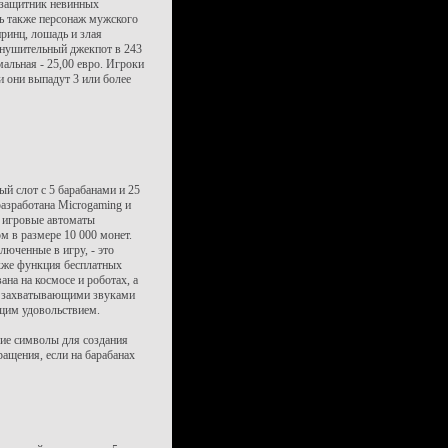
 защитник невинных
ть также персонаж мужского
принц, лошадь и злая
внушительный джекпот в 243
мальная - 25,00 евро. Игроки
и они выпадут 3 или более
ный слот с 5 барабанами и 25
азработана Microgaming и
в игровые автоматы
 в размере 10 000 монет.
юченные в игру, - это
акже функция бесплатных
ана на космосе и роботах, а
с захватывающими звуками
ящим удовольствием.
ие символы для создания
ащения, если на барабанах