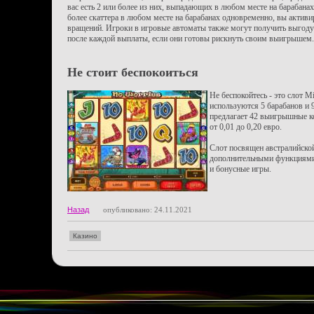
вас есть 2 или более из них, выпадающих в любом месте на барабанах
более скаттера в любом месте на барабанах одновременно, вы актив
вращений. Игроки в игровые автоматы также могут получить выгоду
после каждой выплаты, если они готовы рискнуть своим выигрышем.
Не стоит беспокоиться
Не беспокойтесь - это слот M
используются 5 барабанов и 
предлагает 42 выигрышные к
от 0,01 до 0,20 евро.
Слот посвящен австралийской
дополнительными функциями,
и бонусные игры.
Назад
опубликовано: 24.11.2021
Казино