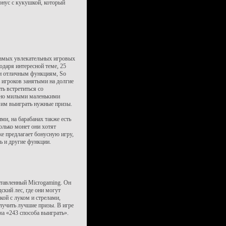
онус с кукушкой, который
самых увлекательных игровых
одаря интересной теме, 25
 и отличным функциям, So
 игроков занятыми на долгие
ть встретиться со
но милыми маленькими
 им выиграть нужные призы.
и, на барабанах также есть
олько монет они хотят
е предлагает бонусную игру,
ь и другие функции.
дставленный Microgaming. Он
ский лес, где они могут
кой с луком и стрелами,
лучить лучшие призы. В игре
ма «243 способа выиграть».