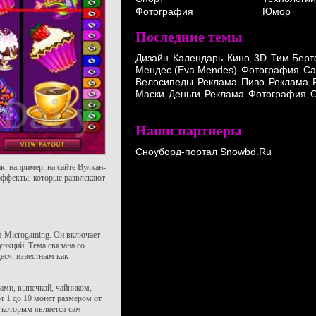
Фотография
Юмор
Последние темы
Дизайн
Календарь
Кино
3D
Тим Берт
,
,
,
,
Мендес (Eva Mendes)
Фотография
Ca
,
,
Велосипеды
Реклама
Пиво
Реклама
,
,
,
,
Маски
Деньги
Реклама
Фотография
О
,
,
,
,
Наши партнеры
Сноуборд-портал Snowbd.Ru
 например, на сайте Вулкан-
цэффекты, которые развлекают
ная Microgaming. Он включает
ункций. Тема связана со
ес», известным как
ами, выпечкой, чайником,
т 1 до 10 монет размером от
, которым является сам