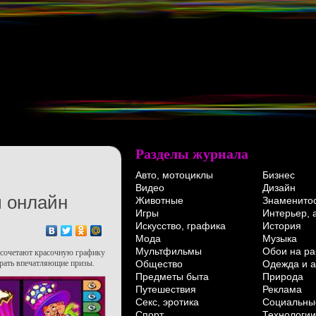
Разделы журнала
Авто, мотоциклы
Бизнес
Видео
Дизайн
 онлайн
Животные
Знаменито
Игры
Интерьер, 
Искусство, графика
История
Мода
Музыка
Мультфильмы
Обои на ра
 сочетают красочную графику
Общество
Одежда и а
рать впечатляющие призы.
Предметы быта
Природа
Путешествия
Реклама
Секс, эротика
Социальны
Спорт
Технологии