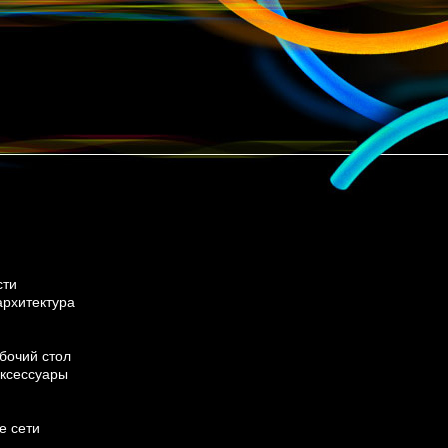
сти
архитектура
бочий стол
ксессуары
е сети