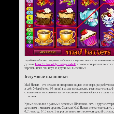
Барабаны обычно покрыты забавными мультяшными персонажами как,
Делюкс
https://vulcan-delyx.net/game-hall
, а также есть различные спе
игроков, пока они идут за крупными выплатами.
Безумные шляпники
Mad Hatters - это веселая и интересная видео-слот-игра, разработан
в себя 5 барабанов, 30 линий выплат и множество развлекательных ф
специальным персонажем из популярного романа «Алиса в стране чуд
Шляпник.
Кроме символов с разными версиями Шляпника, есть и другие с торт
кроликом и многим другим. Ставка в Mad Hatters может составлять о
0,01 евро до 0,10 евро. В игровом автомате также есть дикий символ