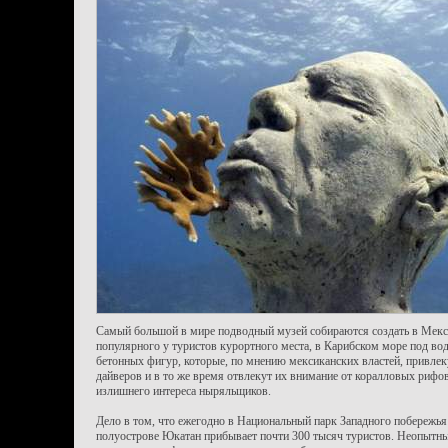
Самый большой в мире подводный музей собираются создать в Мекси
популярного у туристов курортного места, в Карибском море под вод
бетонных фигур, которые, по мнению мексиканских властей, привлек
дайверов и в то же время отвлекут их внимание от коралловых рифов
излишнего интереса ныряльщиков.
Дело в том, что ежегодно в Национальный парк Западного побережья
полуострове Юкатан прибывает почти 300 тысяч туристов. Неопытны