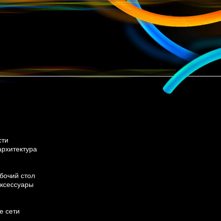
сти
архитектура
бочий стол
ксессуары
е сети