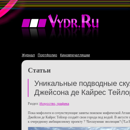
Журнал
Портфолио
Киновпечатляшки
Статьи
Уникальные подводные ск
Джейсона де Кайрес Тейло
Раздел:
Искусство, графика
Пока мифологи и сочувствующие заняты поиском мифической Атлан
Джейсон де Кайрес Тейлор создаёт свои города под водой. В августе
к очередному амбициозному проекту ? ?Бесшумная эволюция? (?La Evo