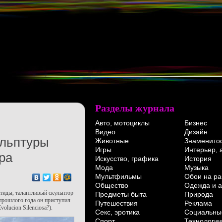
Разделы журнала
Авто, мотоциклы
Бизнес
Видео
Дизайн
ульптуры
Животные
Знаменито
Игры
Интерьер, 
ра
Искусство, графика
История
Мода
Музыка
Мультфильмы
Обои на ра
Общество
Одежда и а
тиды, талантливый скульптор
Предметы быта
Природа
 прошлого года он приступил
Путешествия
Реклама
lucion Silenciosa?).
Секс, эротика
Социальны
Спорт
Технологии