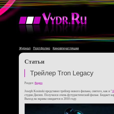
Журнал
Портфолио
Киновпечатляшки
Статьи
Трейлер Tron Legacy
Раздел:
Видео
Joseph Kosinski представил трейлер нового фильма, снятого, как и "
А
студии Диснея. Получился очень футуристический фильм. Бюджет кар
Выход на экраны ожидается в 2010 году.