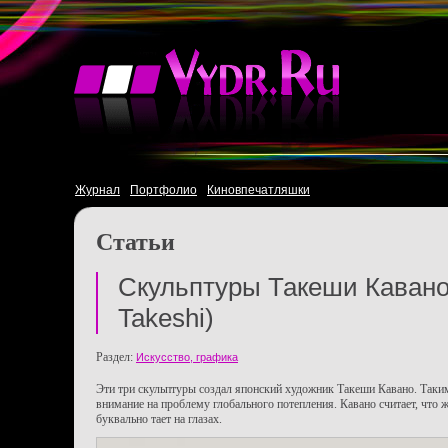
Журнал
Портфолио
Киновпечатляшки
Статьи
Скульптуры Такеши Кавано
Takeshi)
Раздел:
Искусство, графика
Эти три скульптуры создал японский художник Такеши Кавано. Таким
внимание на проблему глобального потепления. Кавано считает, что 
буквально тает на глазах.