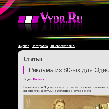
Журнал
Портфолио
Киновпечатляшки
Статьи
Реклама из 80-ых для Одн
Раздел:
Реклама
Социальная сеть "Одноклассники.ру" разработала печатную кампан
персонажами, заснятыми в стилистике советской эпохи.