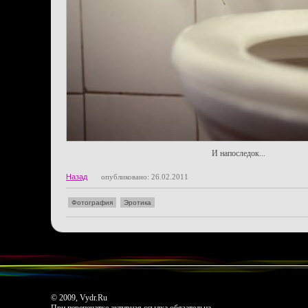
И напоследок...
Назад
опубликовано: 26.02.2011
Фотография
Эротика
© 2009, Vydr.Ru