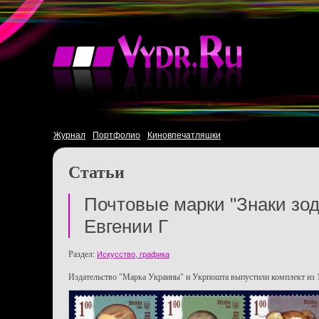
Журнал
Портфолио
Киновпечатляшки
Статьи
Почтовые марки "Знаки зод
Евгении Г
Раздел:
Искусство, графика
Издательство "Марка Украины" и Укрпошта выпустили комплект из 1