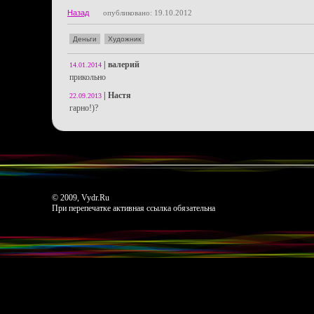
Назад
опубликовано: 19.10.2012
Деньги
Художник
|
валерий
14.01.2014
прикольно
|
Настя
22.09.2013
гарно!)?
© 2009, Vydr.Ru
При перепечатке активная ссылка обязательна