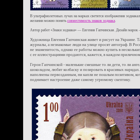
В ультрафиолетовых лучах на марках светятся изображения зодиакал
желании можно понять
совместимость знаков зодиака
.
Автор работ «Знаки зодиака» — Евгения Гапчинская. Дизайн марок
Художница Евгения Гапчинская живет и рисует на Украине. Т
журналы, а незнакомые люди на улице просят автограф. В Рос
не знаменитость, однако ее работы можно купить в нескольких
с ее иллюстрациями продаются, кажется, в каждом прилично
Герои Гапчинской - маленькие смешные то ли дети, то ли анг
шоколадом, любят колбаску и позировать в красивых наряда
наполнены первозданным, ни капли не пошлым позитивом, к
поднимает настроение даже самому угрюмому скептику.