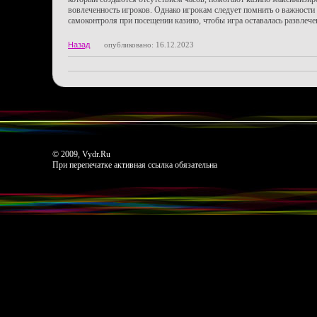
вовлеченность игроков. Однако игрокам следует помнить о важности
самоконтроля при посещении казино, чтобы игра оставалась развлече
Назад
опубликовано: 16.12.2023
© 2009, Vydr.Ru
При перепечатке активная ссылка обязательна