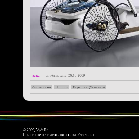
Назад
опубликовано: 26.08.2009
Автомобиль
История
Мерседес (Mercedes)
© 2009, Vydr.Ru
При перепечатке активная ссылка обязательна