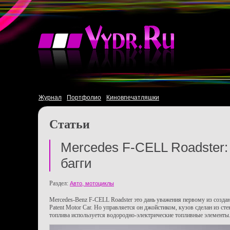
Журнал
Портфолио
Киновпечатляшки
Статьи
Mercedes F-CELL Roadster:
багги
Раздел:
Авто, мотоциклы
Mercedes-Benz F-CELL Roadster это дань уважения первому из созда
Patent Motor Car. Но управляется он джойстиком, кузов сделан из сте
топлива используется водородно-электрические топливные элементы