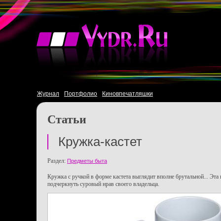
Журнал
Портфолио
Киновпечатляшки
Статьи
Кружка-кастет
Раздел:
Предметы быта
Кружка с ручкой в форме кастета выглядит вполне брутальной... Эта
подчеркнуть суровый нрав своего владельца.