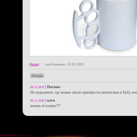
Назад
опубликовано: 19.08.2009
Посуда
|
Наташа
06.12.2010
Не подскажите, где можно такую приобрести (желательно в Екб), или
|
катя
03.12.2010
можно её купить???