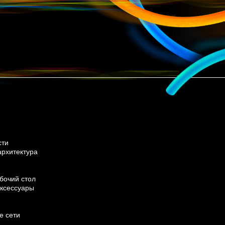
сти
архитектура
бочий стол
ксессуары
е сети