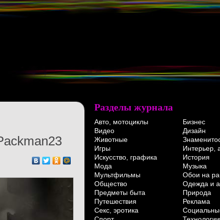
Разделы журнала
Авто, мотоциклы
Бизнес
Видео
Дизайн
Packman23
Животные
Знаменито
Игры
Интерьер, 
Искусство, графика
История
Мода
Музыка
Мультфильмы
Обои на ра
Общество
Одежда и а
Предметы быта
Природа
Путешествия
Реклама
Секс, эротика
Социальны
Спорт
Технологии