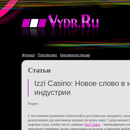
Журнал
Портфолио
Киновпечатляшки
Статьи
Izzi Casino: Новое слово в 
индустрии
Раздел:
С постоянным развитием технологий и доступностью интернета, онл
развлечением для миллионов игроков по всему миру. Среди множес
азартные игры, особое место занимает
Izzi Сasino
– инновационное он
привлекает внимание своим уникальным подходом и широким выбор