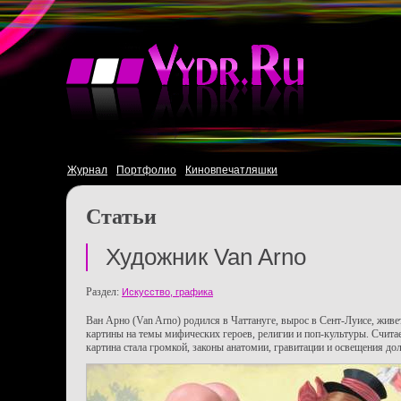
Журнал
Портфолио
Киновпечатляшки
Статьи
Художник Van Arno
Раздел:
Искусство, графика
Ван Арно (Van Arno) родился в Чаттануге, вырос в Сент-Луисе, жив
картины на темы мифических героев, религии и поп-культуры. Считает
картина стала громкой, законы анатомии, гравитации и освещения д