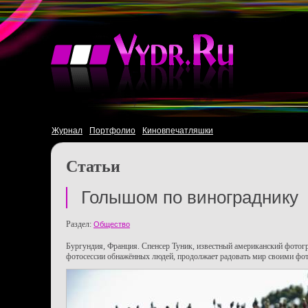
Журнал
Портфолио
Киновпечатляшки
Статьи
Голышом по винограднику
Раздел:
Общество
Бургундия, Франция. Спенсер Туник, известный американский фото
фотосессии обнажённых людей, продолжает радовать мир своими фо