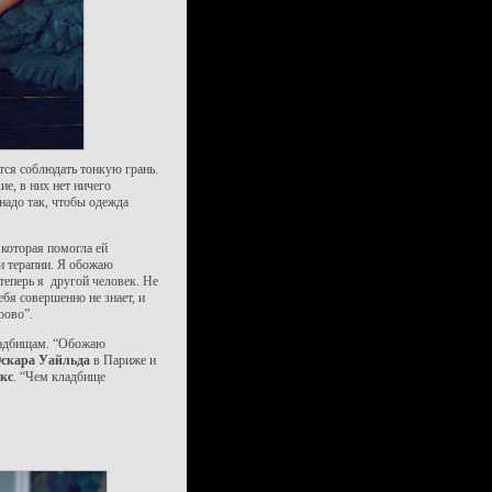
тся соблюдать тонкую грань.
ие, в них нет ничего
 надо так, чтобы одежда
 которая помогла ей
 и терапии. Я обожаю
 теперь я другой человек. Не
ебя совершенно не знает, и
рово”.
кладбищам. “Обожаю
скара Уайльда
в Париже и
кс
. “Чем кладбище