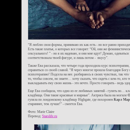
“Я люблю свои формы, принимаю их как есть - но все равно приходи
Есть такие платья, о которых все говорят: “Ой, они же феминистическ
сексуального! ” - но я их надеваю, и они мне идут! Думаю, одеваться
соответствовала твоей фигуре, и лишь потом - вкусу”.
Также Ева рассказала, что четыре года проходила курс психотерапии,
справиться со своей славой. “Я через многое прошла благодаря Богу
психотерапию! Подсела на нее. разбираюсь в своих чувствах, так что
то, чтобы совсем, но знаете… хочу сказать, что сидеть с кем-то, кто т
выкладывать ему свою жизнь - это нечто. Просто говорить - ведь здо
Еще Ева сообщила, что одно из ее любимых занятий - гулять по… 
кладбища. Они такие красивые и мирные”. Актриса была на могиле
О
гуляла по лондонскому кладбищу Highgate, где похоронен
Карл Мар
стариннее, тем лучше!” - смеется Ева.
Фото: Marie Claire
Перевод:
Starslife.ru