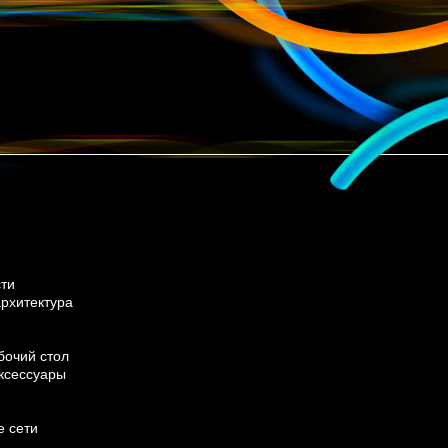
ти
архитектура
бочий стол
ксессуары
 сети