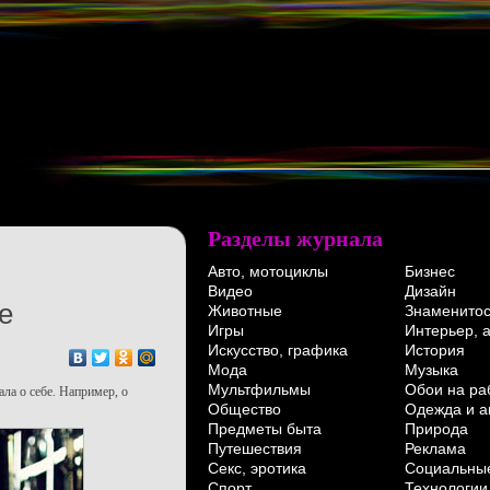
Разделы журнала
Авто, мотоциклы
Бизнес
Видео
Дизайн
e
Животные
Знаменитос
Игры
Интерьер, 
Искусство, графика
История
Мода
Музыка
Мультфильмы
Обои на ра
ала о себе. Например, о
Общество
Одежда и а
Предметы быта
Природа
Путешествия
Реклама
Секс, эротика
Социальные
Спорт
Технологии