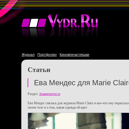
Журнал
Портфолио
Киновпечатляшки
Статьи
Ева Мендес для Marie Clair
Раздел:
Знаменитости
Ева Мендес снялась для журнала Marie Claire и кое-что ему порассказ
своем теле и о том, какая одежда ей идет.