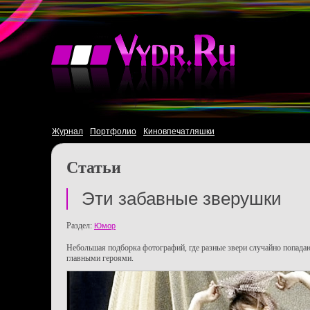
Журнал
Портфолио
Киновпечатляшки
Статьи
Эти забавные зверушки
Раздел:
Юмор
Небольшая подборка фотографий, где разные звери случайно попадаю
главными героями.