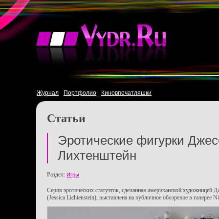
Журнал
Портфолио
Киновпечатляшки
Статьи
Эротические фигурки Джес
Лихтенштейн
Раздел:
Игры
Серия эротических статуэток, сделанная американской художницей 
(Jessica Lichtenstein), выставлена на публичное обозрение в галерее 