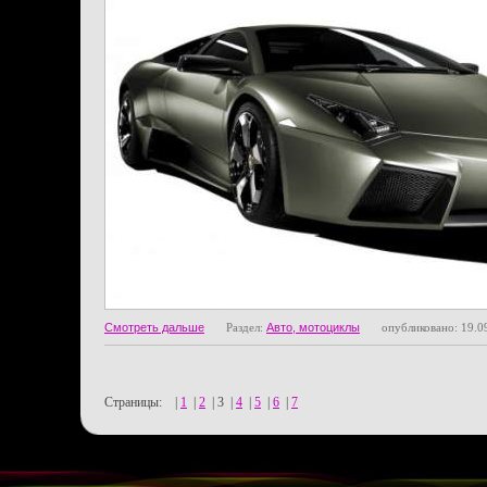
Смотреть дальше
Раздел:
Авто, мотоциклы
опубликовано: 19.0
Страницы:
|
1
|
2
|
3
|
4
|
5
|
6
|
7