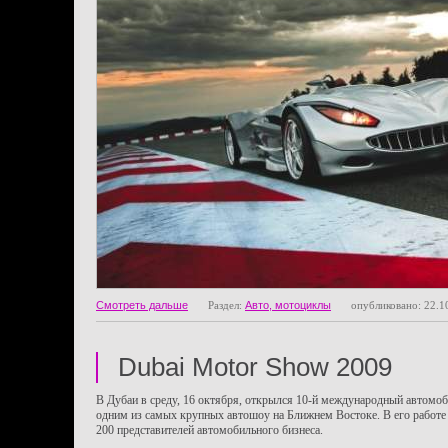
Смотреть дальше
Раздел:
Авто, мотоциклы
опубликовано: 22.1
Dubai Motor Show 2009
В Дубаи в среду, 16 октября, открылся 10-й международный автомо
одним из самых крупных автошоу на Ближнем Востоке. В его работе
200 представителей автомобильного бизнеса.