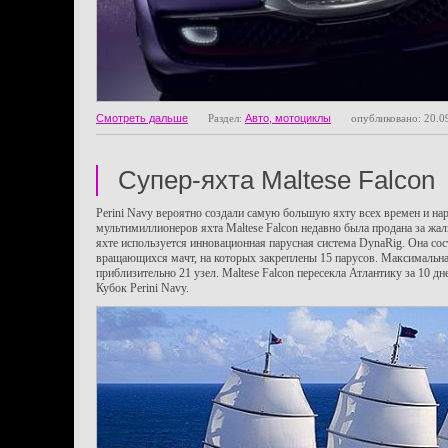
Смотреть дальше
Раздел:
Авто, мотоциклы
опубликовано: 20.0
Супер-яхта Maltese Falcon
Perini Navy вероятно создали самую большую яхту всех времен и на
мультимиллионеров яхта Maltese Falcon недавно была продана за жа
яхте используется инновационная парусная система DynaRig. Она сос
вращающихся мачт, на которых закреплены 15 парусов. Максимальная
приблизительно 21 узел. Maltese Falcon пересекла Атлантику за 10 дн
Кубок Perini Navy.