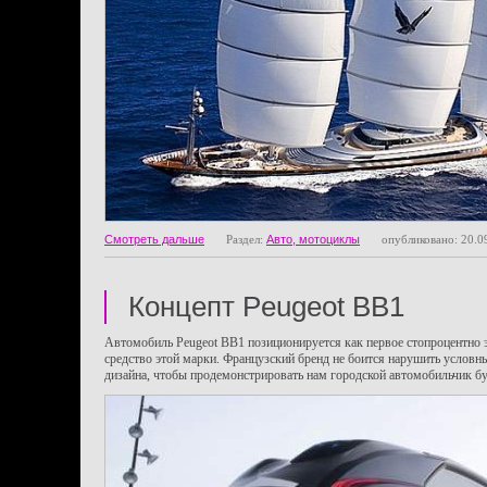
Смотреть дальше
Раздел:
Авто, мотоциклы
опубликовано: 20.0
Концепт Peugeot BB1
Автомобиль Peugeot BB1 позиционируется как первое стопроцентно 
средство этой марки. Французский бренд не боится нарушить условн
дизайна, чтобы продемонстрировать нам городской автомобильчик б