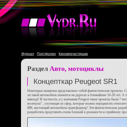
Журнал
Портфолио
Киновпечатляшки
Раздел
Авто, мотоциклы
Концепткар Peugeot SR1
Некоторые концепты представляют собой фантастические проекты. 
ли такой автомобиль появится на дорогах в ближайшие 10-20 лет. А т
никогда! В частности, и у компании Peugeot такие проекты были ? че
молекула" , состоящая из сфер, которые можно передвигать относител
888, настоящий автомобиль-трансформер! Эти фантастические разра
разработать представить очень близкий к реальности и серийному пр