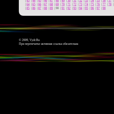
|
43
|
44
|
45
|
46
|
47
|
48
|
49
|
50
|
51
|
52
|
53
|
54
|
55
|
56
|
57
|
64
|
65
|
66
|
67
|
68
|
69
|
70
|
71
|
72
|
73
|
74
|
75
|
76
|
77
|
78
|
85
|
86
|
87
|
88
|
89
|
90
|
91
|
92
|
93
|
94
|
95
|
96
|
97
|
98
© 2009, Vydr.Ru
При перепечатке активная ссылка обязательна