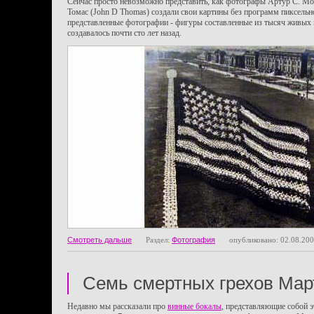
Сейчас просто невозможно представить, как фотографы Артур С. Моу
Томас (John D Thomas) создали свои картины без программ пиксельн
представленные фотографии - фигуры составленные из тысяч живых 
создавалось почти сто лет назад.
Смотреть дальше
Раздел:
Фотография
опубликовано: 02.08.20
Семь смертных грехов Мар
Недавно мы рассказали про
винные бокалы
, представляющие собой э