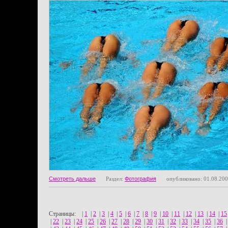
Смотреть дальше
Раздел:
Фотография
опубликовано: 01.08.20
Страницы:
|
1
|
2
|
3
|
4
|
5
|
6
|
7
|
8
|
9
|
10
|
11
|
12
|
13
|
14
|
15
|
22
|
23
|
24
|
25
|
26
|
27
|
28
|
29
|
30
|
31
|
32
|
33
|
34
|
35
|
36