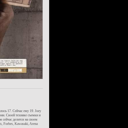
ось 17. Сейчас ему 19. Joey
ии. Своей технике съемки и
м сейчас делится на своем
s, Forbes, Kawasaki, Arena