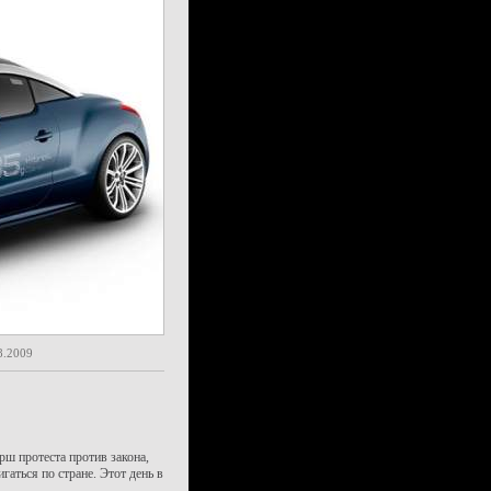
8.2009
ш протеста против закона,
аться по стране. Этот день в