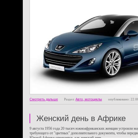
Смотреть дальше
Раздел:
Авто, мотоциклы
опубликовано: 22.0
Женский день в Африке
9 августа 1956 года 20 тысяч южноафриканских женщин устроили мар
требующего от "цветных" дополнительного документа, чтобы передвиг
Южной Африке отмечается, как женский день.