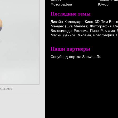
Фотография
Юмор
Последние темы
Дизайн
Календарь
Кино
3D
Тим Берт
,
,
,
,
Мендес (Eva Mendes)
Фотография
Ca
,
,
Велосипеды
Реклама
Пиво
Реклама
,
,
,
,
Маски
Деньги
Реклама
Фотография
О
,
,
,
,
Наши партнеры
Сноуборд-портал Snowbd.Ru
2.08.2009