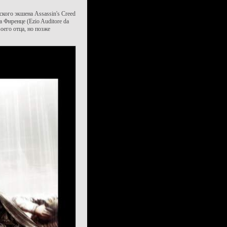
кого экшена Assassin's Creed
а Фиренце (Ezio Auditore da
воего отца, но позже