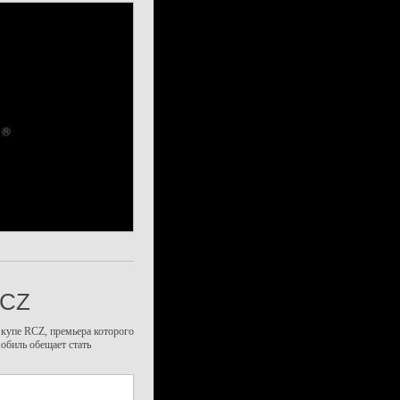
RCZ
 купе RCZ, премьера которого
обиль обещает стать