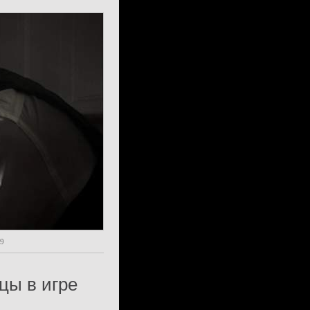
09
цы в игре