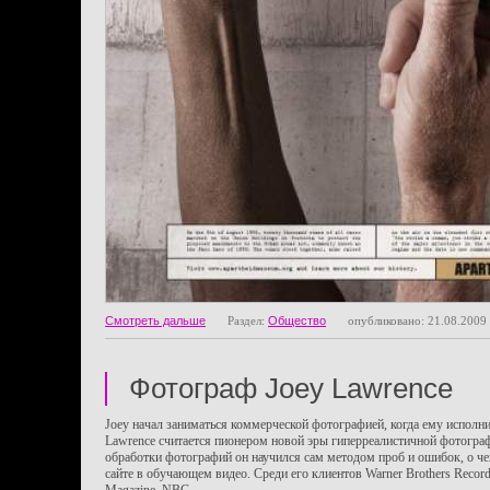
Смотреть дальше
Раздел:
Общество
опубликовано: 21.08.2009
Фотограф Joey Lawrence
Joey начал заниматься коммерческой фотографией, когда ему исполнил
Lawrence считается пионером новой эры гиперреалистичной фотограф
обработки фотографий он научился сам методом проб и ошибок, о че
сайте в обучающем видео. Среди его клиентов Warner Brothers Record