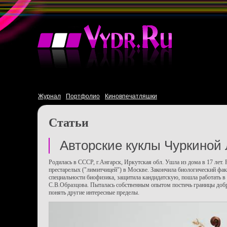
Журнал
Портфолио
Киновпечатляшки
Статьи
Авторские куклы Чуркиной
Родилась в СССР, г.Ангарск, Иркутская обл. Ушла из дома в 17 лет. 
престарелых ("лимитчицей") в Москве. Закончила биологический фа
специальности биофизика, защитила кандидатскую, пошла работать в 
С.В.Образцова. Пыталась собственным опытом постичь границы добра
понять другие интересные пределы.