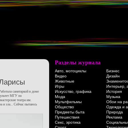
Разделы журнала
Авто, мотоциклы
Бизнес
Видео
Дизайн
 Ларисы
Животные
Знаменито
Игры
Интерьер, 
Искусство, графика
История
Работала санитаркой в доме
культет МГУ по
Мода
Музыка
мастерские театра им.
Мультфильмы
Обои на ра
 и зла... Сейчас пытаюсь
Общество
Одежда и а
Предметы быта
Природа
Путешествия
Реклама
Секс, эротика
Социальны
Спорт
Технологии