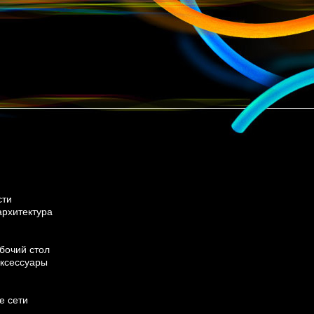
сти
архитектура
бочий стол
ксессуары
е сети