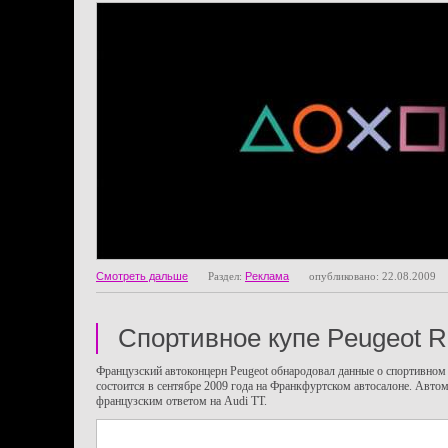
Смотреть дальше
Раздел:
Реклама
опубликовано: 22.08.2009
Спортивное купе Peugeot 
Французский автоконцерн Peugeot обнародовал данные о спортивном
состоится в сентябре 2009 года на Франкфуртском автосалоне. Автом
французским ответом на Audi TT.