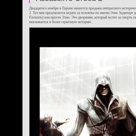
Двадцатого ноября в Европе начнутся продажи интересного историчес
2. Тут нам предлагается играть за человека по имени Эзио Аудиторе д
Firenzeis) или просто Эзио. Это дворянин, который мстит за смерть с
ввязывается в более серьёзную историю.